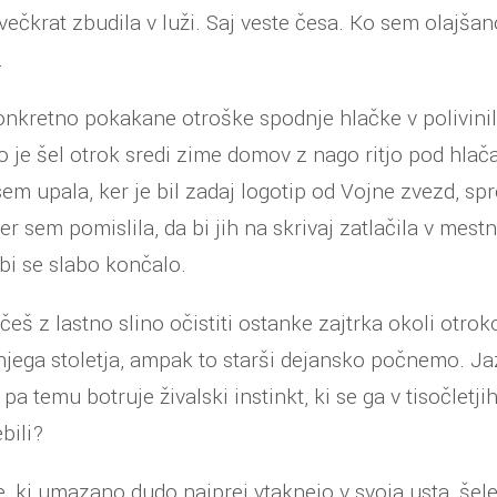
večkrat zbudila v luži. Saj veste česa. Ko sem olajšan
.
nkretno pokakane otroške spodnje hlačke v polivinil
 je šel otrok sredi zime domov z nago ritjo pod hlačam
sem upala, ker je bil zadaj logotip od Vojne zvezd, sp
cer sem pomislila, da bi jih na skrivaj zatlačila v mes
 bi se slabo končalo.
očeš z lastno slino očistiti ostanke zajtrka okoli otrok
jšnjega stoletja, ampak to starši dejansko počnemo. Ja
 temu botruje živalski instinkt, ki se ga v tisočletjih
bili?
, ki umazano dudo najprej vtaknejo v svoja usta, šel