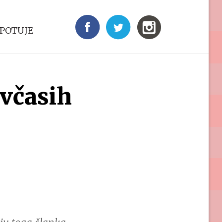
 POTUJE
 včasih