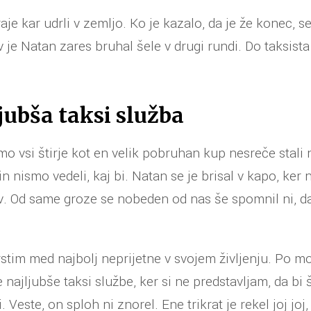
jraje kar udrli v zemljo. Ko je kazalo, da je že konec, s
 je Natan zares bruhal šele v drugi rundi. Do taksist
ljubša taksi služba
o vsi štirje kot en velik pobruhan kup nesreče stali
in nismo vedeli, kaj bi. Natan se je brisal v kapo, ker
. Od same groze se nobeden od nas še spomnil ni, da 
stim med najbolj neprijetne v svojem življenju. Po m
 najljubše taksi službe, ker si ne predstavljam, da bi
 Veste, on sploh ni znorel. Ene trikrat je rekel joj joj,