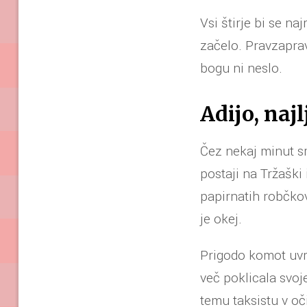
Vsi štirje bi se na
začelo. Pravzaprav
bogu ni neslo.
Adijo, naj
Čez nekaj minut sm
postaji na Tržaški 
papirnatih robčkov
je okej.
Prigodo komot uvr
več poklicala svoje
temu taksistu v oči.