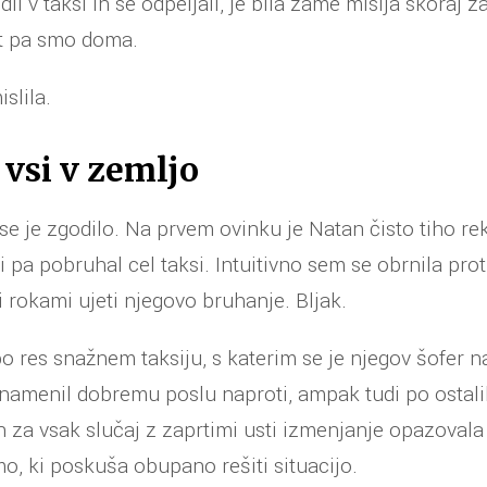
i v taksi in se odpeljali, je bila zame misija skoraj z
t pa smo doma.
slila.
vsi v zemljo
 je zgodilo. Na prvem ovinku je Natan čisto tiho rek
i pa pobruhal cel taksi. Intuitivno sem se obrnila pro
 rokami ujeti njegovo bruhanje. Bljak.
o res snažnem taksiju, s katerim se je njegov šofer n
namenil dobremu poslu naproti, ampak tudi po ostalih
n za vsak slučaj z zaprtimi usti izmenjanje opazoval
o, ki poskuša obupano rešiti situacijo.