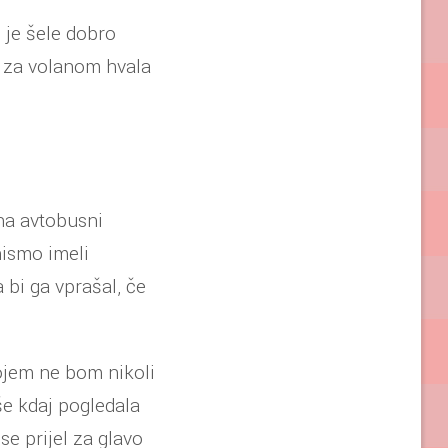
e je šele dobro
a za volanom hvala
 na avtobusni
 nismo imeli
bi ga vprašal, če
ojem ne bom nikoli
 še kdaj pogledala
 se prijel za glavo