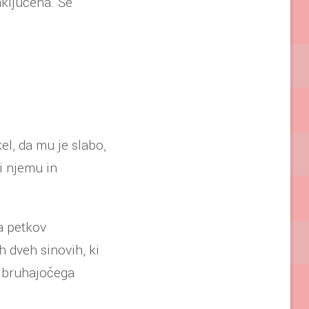
aključena. Še
el, da mu je slabo,
ti njemu in
a petkov
 dveh sinovih, ki
a bruhajočega