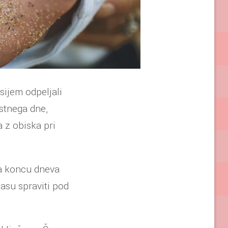
ksijem odpeljali
stnega dne,
a z obiska pri
na koncu dneva
času spraviti pod