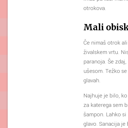
otrokova.
Mali obis
Če nimaš otrok ali 
živalskem vrtu. N
paranoja. Še zdaj,
ušesom. Težko se t
glavah.
Najhuje je bilo, k
za katerega sem bi
šampon. Lahko si pr
glavo. Sanacija je 