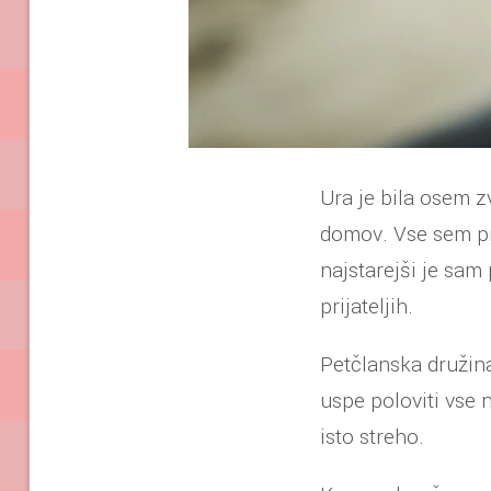
Ura je bila osem zv
domov. Vse sem pr
najstarejši je sam
prijateljih.
Petčlanska družina
uspe poloviti vse 
isto streho.