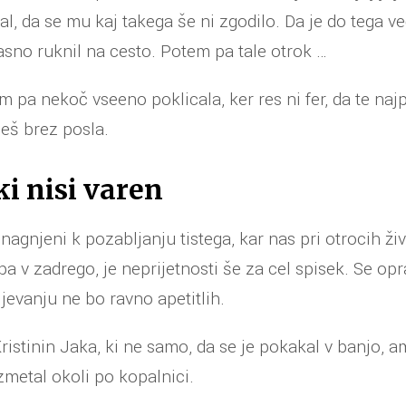
l, da se mu kaj takega še ni zgodilo. Da je do tega v
sno ruknil na cesto. Potem pa tale otrok …
pa nekoč vseeno poklicala, ker res ni fer, da te naj
eš brez posla.
ki nisi varen
agnjeni k pozabljanju tistega, kar nas pri otrocih živc
pa v zadrego, je neprijetnosti še za cel spisek. Se opr
ljevanju ne bo ravno apetitlih.
stinin Jaka, ki ne samo, da se je pokakal v banjo, am
metal okoli po kopalnici.