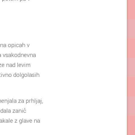
o na opicah v
ja vsakodnevna
ze nad levim
tivno dolgolasih
enjala za prhljaj,
 dala zanič
kakale z glave na