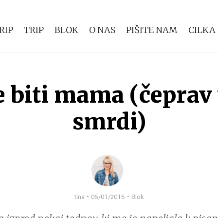
RIP
TRIP
BLOK
O NAS
PIŠITE NAM
CILKA
e biti mama (čeprav
smrdi)
tina • 05/01/2016 •
Blok