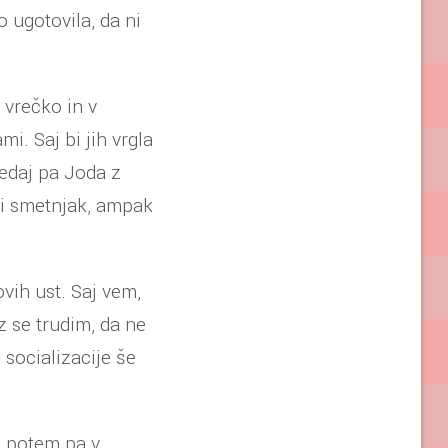
o ugotovila, da ni
 vrečko in v
i. Saj bi jih vrgla
redaj pa Joda z
tni smetnjak, ampak
ovih ust. Saj vem,
z se trudim, da ne
 socializacije še
e potem pa v