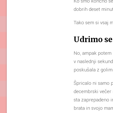
Ko smo končno sedl
dobrih deset minu
Tako sem si vsaj mi
Udrimo se 
No, ampak potem se
v naslednji sekund
poskušala z golimi
Špricalo ni samo p
decembrski večer 
sta zaprepadeno i
brata in svojo mam