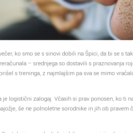
ečer, ko smo se s sinovi dobili na Špici, da bi se s ta
eračunala – srednjega so dostavili s praznovanja roj
 prišel s treninga, z najmlajšim pa sva se mimo vračal
 je logistični zalogaj. Včasih si prav ponosen, ko ti 
najožje, še ne polnoletne sorodnike in jih ob pravem 