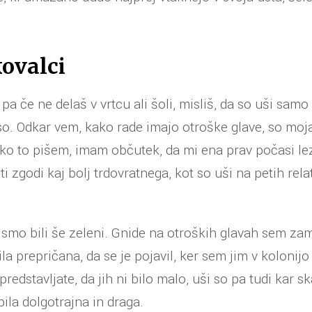
kovalci
pa če ne delaš v vrtcu ali šoli, misliš, da so uši sam
iso. Odkar vem, kako rade imajo otroške glave, so mo
 ko to pišem, imam občutek, da mi ena prav počasi le
i zgodi kaj bolj trdovratnega, kot so uši na petih rela
o smo bili še zeleni. Gnide na otroških glavah sem zam
la prepričana, da se je pojavil, ker sem jim v kolonijo
edstavljate, da jih ni bilo malo, uši so pa tudi kar s
bila dolgotrajna in draga.