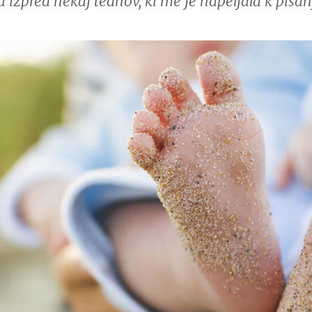
 izpred nekaj tednov, ki me je napeljala k pisan