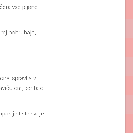
ečera vse pijane
prej pobruhajo,
ira, spravlja v
avičujem, ker tale
pak je tiste svoje