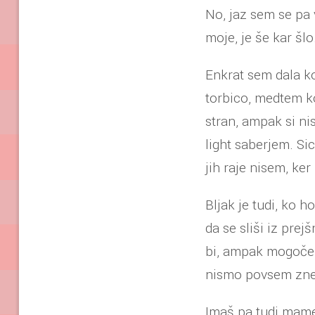
No, jaz sem se pa 
moje, je še kar šlo
Enkrat sem dala ko
torbico, medtem ko
stran, ampak si ni
light saberjem. Si
jih raje nisem, ker
Bljak je tudi, ko h
da se sliši iz pre
bi, ampak mogoče pa
nismo povsem zne
Imaš pa tudi mame