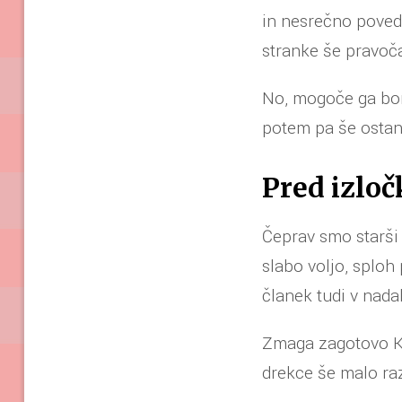
in nesrečno poveda
stranke še pravoča
No, mogoče ga bom 
potem pa še ostan
Pred izloč
Čeprav smo starši n
slabo voljo, sploh 
članek tudi v nada
Zmaga zagotovo Kri
drekce še malo raz