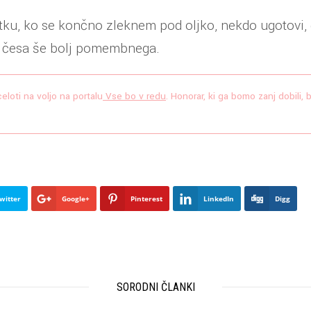
tku, ko se končno zleknem pod oljko, nekdo ugotovi,
li česa še bolj pomembnega.
loti na voljo na portalu
Vse bo v redu
. Honorar, ki ga bomo zanj dobili, 
witter
Google+
Pinterest
LinkedIn
Digg
SORODNI ČLANKI