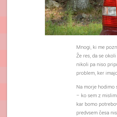
Mnogi, ki me poznaj
Že res, da se okol
nikoli pa niso prip
problem, ker imajo
Na morje hodimo s
– ko sem z mislimi
kar bomo potreboval
predvsem česa nis