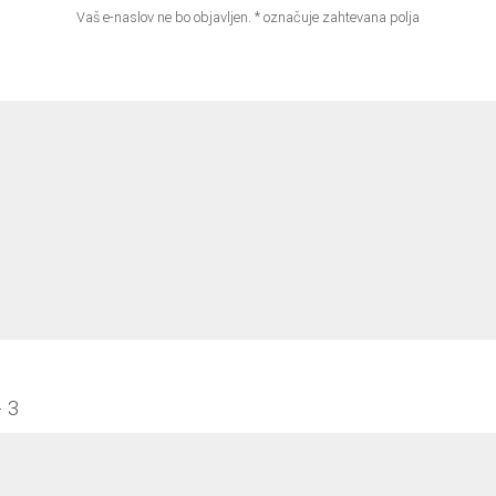
Vaš e-naslov ne bo objavljen.
*
označuje zahtevana polja
 3