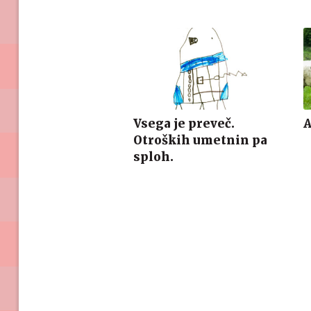
Vsega je preveč.
A
Otroških umetnin pa
sploh.