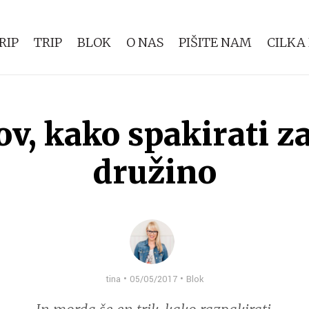
RIP
TRIP
BLOK
O NAS
PIŠITE NAM
CILKA
ov, kako spakirati z
družino
tina • 05/05/2017 •
Blok