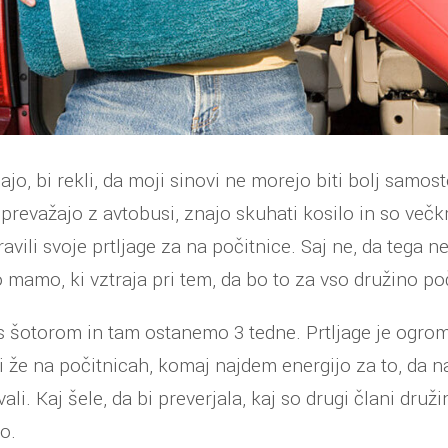
o, bi rekli, da moji sinovi ne morejo biti bolj samosto
i prevažajo z avtobusi, znajo skuhati kosilo in so več
ravili svoje prtljage za na počitnice. Saj ne, da tega ne 
 mamo, ki vztraja pri tem, da bo to za vso družino po
 šotorom in tam ostanemo 3 tedne. Prtljage je ogro
 že na počitnicah, komaj najdem energijo za to, da n
i. Kaj šele, da bi preverjala, kaj so drugi člani druži
o.