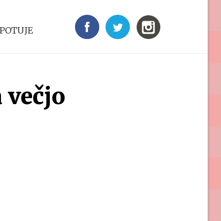
 POTUJE
a večjo