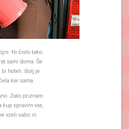
jni. Ni čisto tako.
krat sami doma. Še
bi hoteli. Bolj je
čela kar sama.
mno. Zato priznam
a kup spravim vse,
ne vzeli sabo in