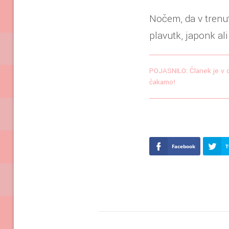
Nočem, da v trenu
plavutk, japonk a
POJASNILO: Članek je v ce
čakamo!
Facebook
T