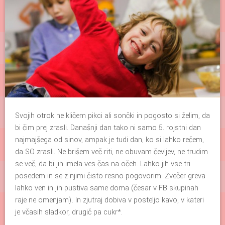
Svojih otrok ne kličem pikci ali sončki in pogosto si želim, da
bi čim prej zrasli. Današnji dan tako ni samo 5. rojstni dan
najmajšega od sinov, ampak je tudi dan, ko si lahko rečem,
da SO zrasli. Ne brišem več riti, ne obuvam čevljev, ne trudim
se več, da bi jih imela ves čas na očeh. Lahko jih vse tri
posedem in se z njimi čisto resno pogovorim. Zvečer greva
lahko ven in jih pustiva same doma (česar v FB skupinah
raje ne omenjam). In zjutraj dobiva v posteljo kavo, v kateri
je včasih sladkor, drugič pa cukr*.