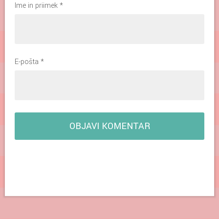
Ime in priimek
*
E-pošta
*