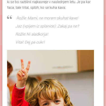
ki se bo razblinil najkasneje v naslednjem letu. Je pa kar
faca, tale Vital, sploh, ko se kuha kava:
Rožle: Mami, ne morem skuhat kave!
Jaz (vpijem iz splanice): Zakaj pa ne?
Rožle: Ni sladkorja!
Vital: Dej pa cukr!