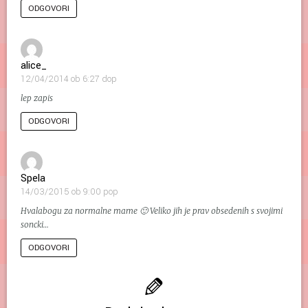
ODGOVORI
alice_
12/04/2014 ob 6:27 dop
lep zapis
ODGOVORI
Spela
14/03/2015 ob 9:00 pop
Hvalabogu za normalne mame 🙂 Veliko jih je prav obsedenih s svojimi
soncki…
ODGOVORI