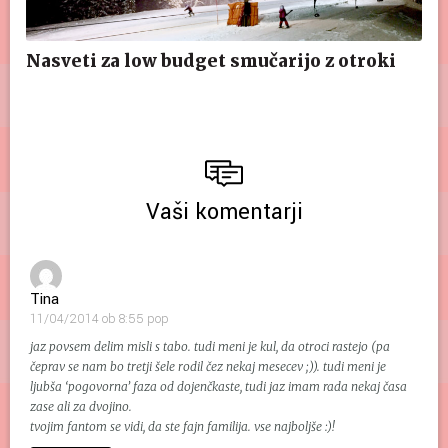
Nasveti za low budget smučarijo z otroki
Vaši komentarji
Tina
11/04/2014 ob 8:55 pop
jaz povsem delim misli s tabo. tudi meni je kul, da otroci rastejo (pa
čeprav se nam bo tretji šele rodil čez nekaj mesecev ;)). tudi meni je
ljubša ‘pogovorna’ faza od dojenčkaste, tudi jaz imam rada nekaj časa
zase ali za dvojino.
tvojim fantom se vidi, da ste fajn familija. vse najboljše :)!