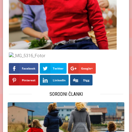
Facebook
Twitter
Google+
Pinterest
LinkedIn
Digg
SORODNI ČLANKI