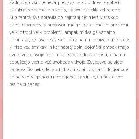
Zadnjič so vsi trije nekaj prekladali v kotu dnevne sobe in
naenkrat se nama je zazdelo, da sva naredila veliko delo.
Kup fantov sva spravila do najmanj petih let! Marsikdo
nama sicer servira pregovor ‘majhni otroci majhni problemi,
veliki otroci veliki problemi’, ampak midva ga vztrajno
ignorirava, ker sva res vesela, da z nama prebivajo trije ljudje,
ki niso več smrkavi in kar naprej bolni dojenčki, ampak imajo
svojo voljo, svoje fore in tudi svoje odgovornosti, ki nama
dopuščajo vedno več svobode v dvoje. Zavedava se sicer,
da bova čez nekaj let v isti dnevni sobi gostila tri dolgonoge
(in po vsej verjetnosti nemogoče) najstnike, ampak o tem
res ne bi danes.