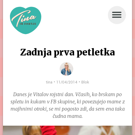
DOMOV
BUKLA
Zadnja prva petletka
STRIP
TRIP
tina • 11/04/2014 •
BLOK
Blok
Danes je Vitalov rojstni dan. Včasih, ko brskam po
O NAS
spletu in kukam v FB skupine, ki povezujejo mame z
majhnimi otroki, se mi pogosto zdi, da sem ena taka
PIŠITE NAM
čudna mama.
CILKA POTUJE