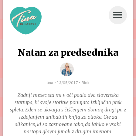
DOMOV
BUKLA
Natan za predsednika
STRIP
TRIP
tina • 13/05/2017 •
BLOK
Blok
Zadnji mesec sta mi v oči padla dva slovenska
O NAS
startupa, ki svoje storitve ponujata izključno prek
spleta. Eden se ukvarja s čiščenjem domov, drugi pa z
PIŠITE NAM
izdajanjem unikatnih knjig za otroke. Gre za
CILKA POTUJE
slikanice, ki so zasnovane tako, da lahko v vsaki
nastopa glavni junak z drugim imenom.