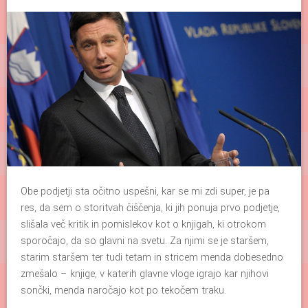
Obe podjetji sta očitno uspešni, kar se mi zdi super, je pa
res, da sem o storitvah čiščenja, ki jih ponuja prvo podjetje,
slišala več kritik in pomislekov kot o knjigah, ki otrokom
sporočajo, da so glavni na svetu. Za njimi se je staršem,
starim staršem ter tudi tetam in stricem menda dobesedno
zmešalo – knjige, v katerih glavne vloge igrajo kar njihovi
sončki, menda naročajo kot po tekočem traku.