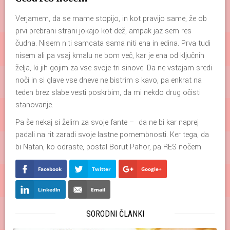
Verjamem, da se mame stopijo, in kot pravijo same, že ob
prvi prebrani strani jokajo kot dež, ampak jaz sem res
čudna. Nisem niti samcata sama niti ena in edina. Prva tudi
nisem ali pa vsaj kmalu ne bom več, kar je ena od ključnih
želja, ki jih gojim za vse svoje tri sinove. Da ne vstajam sredi
noči in si glave vse dneve ne bistrim s kavo, pa enkrat na
teden brez slabe vesti poskrbim, da mi nekdo drug očisti
stanovanje.
Pa še nekaj si želim za svoje fante – da ne bi kar naprej
padali na rit zaradi svoje lastne pomembnosti. Ker tega, da
bi Natan, ko odraste, postal Borut Pahor, pa RES nočem.
Facebook
Twitter
Google+
LinkedIn
Email
SORODNI ČLANKI