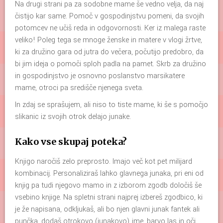
Na drugi strani pa za sodobne mame še vedno velja, da naj
čistijo kar same. Pomoč v gospodinjstvu pomeni, da svojih
potomcev ne učiš reda in odgovornosti. Ker iz malega raste
veliko! Poleg tega se mnoge ženske in matere v vlogi žrtve,
ki za družino gara od jutra do večera, počutijo predobro, da
bi jim ideja o pomoči sploh padla na pamet. Skrb za družino
in gospodinjstvo je osnovno poslanstvo marsikatere
mame, otroci pa središče njenega sveta.
In zdaj se sprašujem, ali niso to tiste mame, ki še s pomočjo
slikanic iz svojih otrok delajo junake.
Kako vse skupaj poteka?
Knjigo naročiš zelo preprosto. Imajo več kot pet milijard
kombinacij. Personaliziraš lahko glavnega junaka, pri eni od
knjig pa tudi njegovo mamo in z izborom zgodb določiš še
vsebino knjige. Na spletni strani najprej izbereš zgodbico, ki
je že napisana, odkljukaš, ali bo njen glavni junak fantek ali
punčka, dodaš otrokovo (junakovo) ime, barvo las in oči,