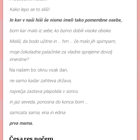
Kako lepo se to sliši!
In ker v naši hiši še nismo imeli tako pomembne osebe,
bom kar malo iz sebe, ko bomo dobili visoke obiske.
Misliš, da bodo užitne in … hm … če malo jih spimpam,
moje čokoladne palačinke za vladne sprejeme dovolj
imenitne?
Na našem bo oknu vsak dan,
ne samo kadar zahteva država,
največja zastava plapolala v soncu
in jaz seveda, ponosna do konca bom …
samcata sama, ena in edina
prva mama.
Česa res nočem