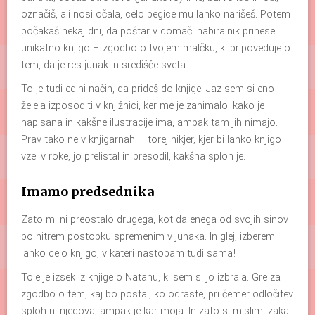
označiš, ali nosi očala, celo pegice mu lahko narišeš. Potem
počakaš nekaj dni, da poštar v domači nabiralnik prinese
unikatno knjigo – zgodbo o tvojem malčku, ki pripoveduje o
tem, da je res junak in središče sveta.
To je tudi edini način, da prideš do knjige. Jaz sem si eno
želela izposoditi v knjižnici, ker me je zanimalo, kako je
napisana in kakšne ilustracije ima, ampak tam jih nimajo.
Prav tako ne v knjigarnah – torej nikjer, kjer bi lahko knjigo
vzel v roke, jo prelistal in presodil, kakšna sploh je.
Imamo predsednika
Zato mi ni preostalo drugega, kot da enega od svojih sinov
po hitrem postopku spremenim v junaka. In glej, izberem
lahko celo knjigo, v kateri nastopam tudi sama!
Tole je izsek iz knjige o Natanu, ki sem si jo izbrala. Gre za
zgodbo o tem, kaj bo postal, ko odraste, pri čemer odločitev
sploh ni njegova, ampak je kar moja. In zato si mislim, zakaj