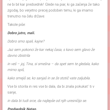
ne bi bil kar predsednik! Glede na piar, ki ga začenja že tako
zgodaj, bo verjetno precej podoben temu, ki ga imamo
trenutno na čelu države.
Takole piše:
Dobro jutro, mali.
Dobro smo spali, kajne?
Jaz sem pokonci že kar nekaj časa, s kavo sem glavo že
davno zbistrila
in veš – joj, Tina, si smešna – da spet sem te gledala, kako
mirno spiš,
kako smejiš se, ko sanjaš in se že stotič vate zaljubila.
Vse bi storila in res vse bi dala, da bi znala pokukat’ ti v
sanje,
in dala bi tudi srce, da najlepše od njih uresničijo se.
Predsednik Natan.