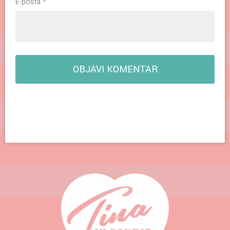
E-pošta
*