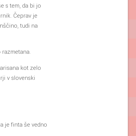
še s tem, da bi jo
irnik. Čeprav je
nščino, tudi na
no razmetana.
narisana kot zelo
rji v slovenski
 je finta še vedno