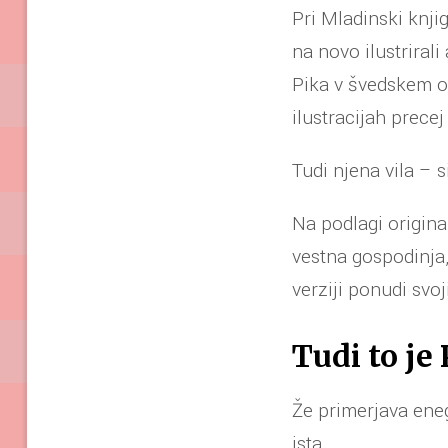
Pri Mladinski knjigi
na novo ilustrirali 
Pika v švedskem or
ilustracijah prece
Tudi njena vila – s
Na podlagi original
vestna gospodinja,
verziji ponudi svoj
Tudi to je
Že primerjava ene
ista.