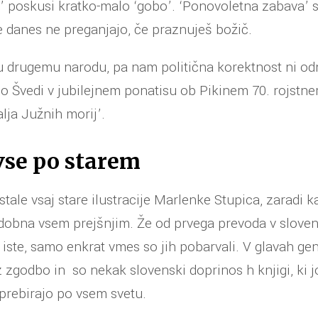
 poskusi kratko-malo ‘gobo’. ‘Ponovoletna zabava’ 
e danes ne preganjajo, če praznuješ božič.
 drugemu narodu, pa nam politična korektnost ni o
celo Švedi v jubilejnem ponatisu ob Pikinem 70. rojstn
alja Južnih morij’.
 vse po starem
tale vsaj stare ilustracije Marlenke Stupica, zaradi k
dobna vsem prejšnjim. Že od prvega prevoda v slovenš
jo iste, samo enkrat vmes so jih pobarvali. V glavah ge
 zgodbo in so nekak slovenski doprinos h knjigi, ki jo
i prebirajo po vsem svetu.