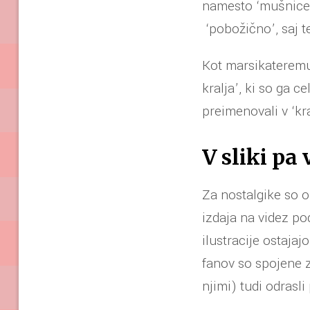
namesto ‘mušnice’
‘pobožično’, saj t
Kot marsikateremu
kralja’, ki so ga 
preimenovali v ‘kr
V sliki pa
Za nostalgike so os
izdaja na videz po
ilustracije ostaja
fanov so spojene z
njimi) tudi odrasl