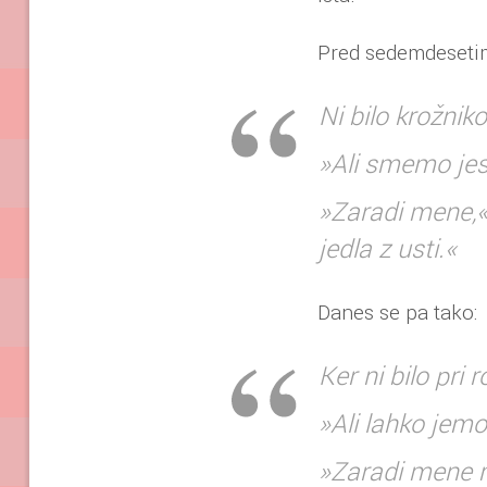
Pred sedemdesetimi
Ni bilo krožniko
»Ali smemo jest
»Zaradi mene,«
jedla z usti.«
Danes se pa tako:
Ker ni bilo pri 
»Ali lahko jemo
»Zaradi mene m