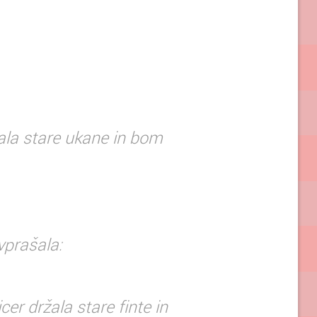
žala stare ukane in bom
 vprašala:
r držala stare finte in