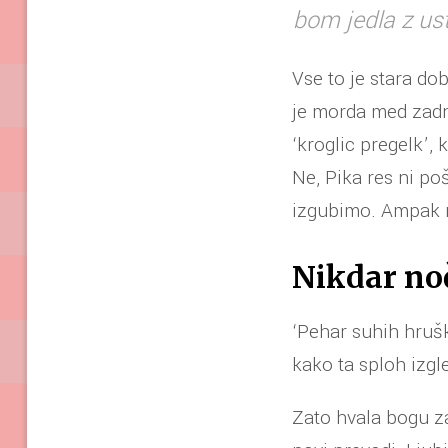
bom jedla z ust
Vse to je stara dob
je morda med zadn
‘kroglic pregelk’, 
Ne, Pika res ni po
izgubimo. Ampak n
Nikdar no
‘Pehar suhih hrušk
kako ta sploh izgl
Zato hvala bogu za