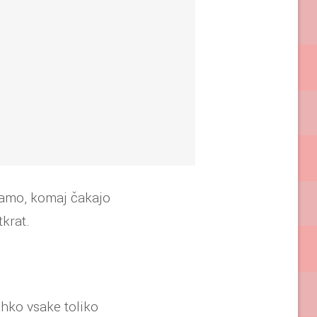
nčamo, komaj čakajo
tkrat.
ahko vsake toliko