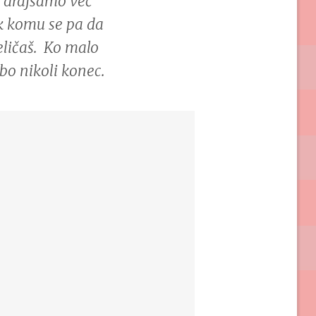
e drajsamo več
ak komu se pa da
veličaš. Ko malo
 bo nikoli konec.