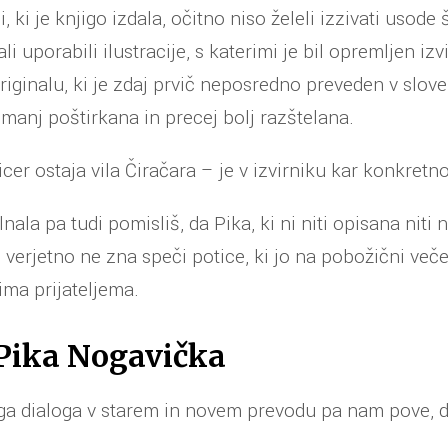
, ki je knjigo izdala, očitno niso želeli izzivati usode 
ali uporabili ilustracije, s katerimi je bil opremljen izv
iginalu, ki je zdaj prvič neposredno preveden v slove
j manj poštirkana in precej bolj razštelana.
icer ostaja vila Čiračara – je v izvirniku kar konkret
nala pa tudi pomisliš, da Pika, ki ni niti opisana niti 
 verjetno ne zna speči potice, ki jo na pobožični veče
ima prijateljema.
 Pika Nogavička
ga dialoga v starem in novem prevodu pa nam pove, da