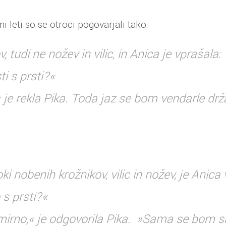
 leti so se otroci pogovarjali tako:
v, tudi ne nožev in vilic, in Anica je vprašala:
i s prsti?«
 je rekla Pika. Toda jaz se bom vendarle dr
roki nobenih krožnikov, vilic in nožev, je Anica
 s prsti?«
irno,« je odgovorila Pika. »Sama se bom sice