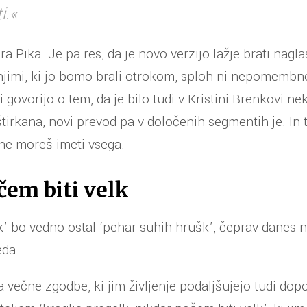
i.«
ra Pika. Je pa res, da je novo verzijo lažje brati naglas.
jimi, ki jo bomo brali otrokom, sploh ni nepomembno
ki govorijo o tem, da je bilo tudi v Kristini Brenkovi ne
štirkana, novi prevod pa v določenih segmentih je. In 
e moreš imeti vsega.
čem biti velk
’ bo vedno ostal ‘pehar suhih hrušk’, čeprav danes n
eda.
 večne zgodbe, ki jim življenje podaljšujejo tudi dopo