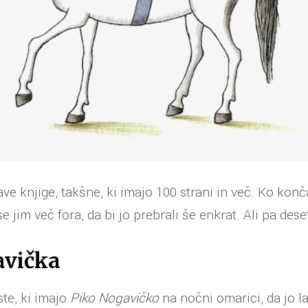
ve knjige, takšne, ki imajo 100 strani in več. Ko ko
e jim več fora, da bi jo prebrali še enkrat. Ali pa dese
avička
te, ki imajo
Piko Nogavičko
na nočni omarici, da jo l