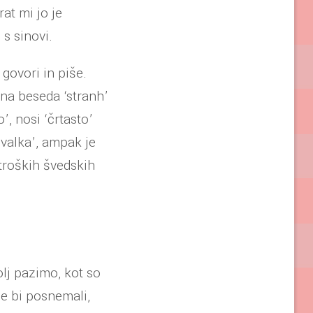
at mi jo je
s sinovi.
govori in piše.
na beseda ‘stranh’
’, nosi ‘črtasto’
ovalka’, ampak je
troških švedskih
lj pazimo, kot so
ne bi posnemali,