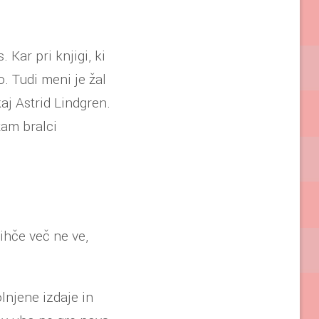
 Kar pri knjigi, ki
. Tudi meni je žal
kaj Astrid Lindgren.
tam bralci
ihče več ne ve,
lnjene izdaje in