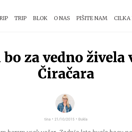
RIP
TRIP
BLOK
O NAS
PIŠITE NAM
CILKA
 bo za vedno živela v
Čiračara
tina • 21/10/2015 •
Bukla