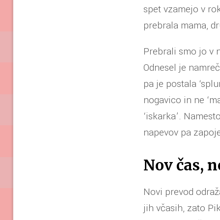
spet vzamejo v rok
prebrala mama, dru
Prebrali smo jo v 
Odnesel je namreč 
pa je postala ‘splu
nogavico in ne ‘ma
‘iskarka’. Namest
napevov pa zapoje
Nov čas, 
Novi prevod odraža
jih včasih, zato Pi