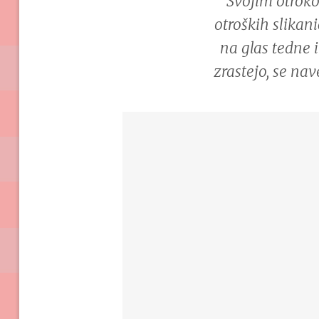
Svojim otroko
otroških slikan
na glas tedne i
zrastejo, se nav