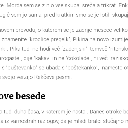
e. Morda sem se z njo vse skupaj srečala trikrat. Enkr
gič sem jo sama, pred kratkim smo se je lotili skupaj 
novem prevodu, o katerem se je zadnje mesece veliko 
znamenite ‘kroglice pregelk’, Pikina na novo izumlje
nk’. Pika tudi ne hodi več ‘zadenjski’, temveč ‘ritensko
rogaste’, pije ‘kakav’ in ne ‘čokolade’, ni več ‘razisk
o s ‘puštevanko’ se ubada s ‘poštekanko’, namesto o
 svojo verzijo Kekčeve pesmi.
nove besede
 tudi duha časa, v katerem je nastal. Danes otroke bo
ka iz varnostnih razlogov, da je mladi bralci slučajno 