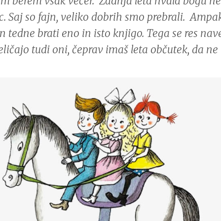
m berem vsak večer. Zadnja leta hvala bogu n
ic. Saj so fajn, veliko dobrih smo prebrali. Amp
n tedne brati eno in isto knjigo. Tega se res na
eličajo tudi oni, čeprav imaš leta občutek, da ne