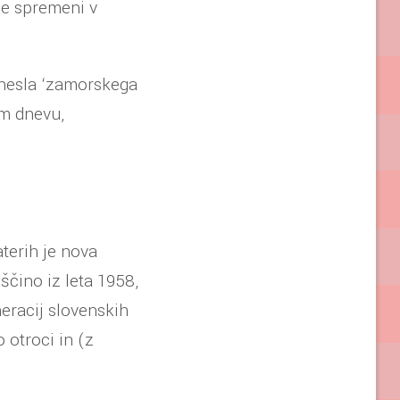
se spremeni v
dnesla ‘zamorskega
em dnevu,
aterih je nova
čino iz leta 1958,
neracij slovenskih
 otroci in (z