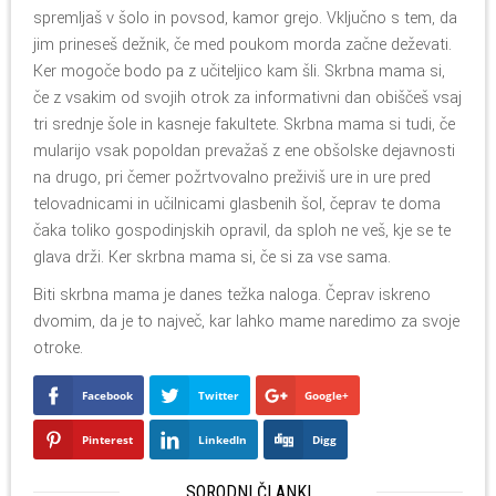
spremljaš v šolo in povsod, kamor grejo. Vključno s tem, da
jim prineseš dežnik, če med poukom morda začne deževati.
Ker mogoče bodo pa z učiteljico kam šli. Skrbna mama si,
če z vsakim od svojih otrok za informativni dan obiščeš vsaj
tri srednje šole in kasneje fakultete. Skrbna mama si tudi, če
mularijo vsak popoldan prevažaš z ene obšolske dejavnosti
na drugo, pri čemer požrtvovalno preživiš ure in ure pred
telovadnicami in učilnicami glasbenih šol, čeprav te doma
čaka toliko gospodinjskih opravil, da sploh ne veš, kje se te
glava drži. Ker skrbna mama si, če si za vse sama.
Biti skrbna mama je danes težka naloga. Čeprav iskreno
dvomim, da je to največ, kar lahko mame naredimo za svoje
otroke.
Facebook
Twitter
Google+
Pinterest
LinkedIn
Digg
SORODNI ČLANKI