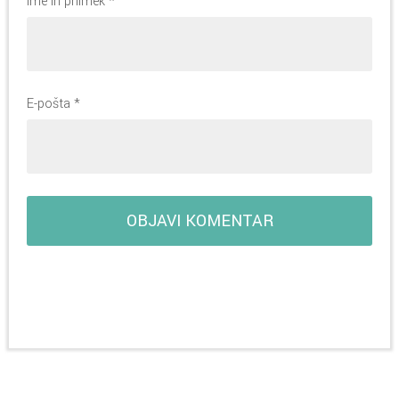
Ime in priimek
*
E-pošta
*