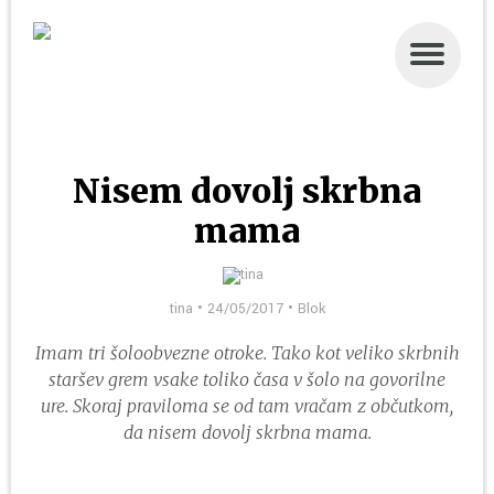
DOMOV
BUKLA
Nisem dovolj skrbna
STRIP
mama
TRIP
BLOK
tina • 24/05/2017 •
Blok
O NAS
Imam tri šoloobvezne otroke. Tako kot veliko skrbnih
staršev grem vsake toliko časa v šolo na govorilne
PIŠITE NAM
ure. Skoraj praviloma se od tam vračam z občutkom,
da nisem dovolj skrbna mama.
CILKA POTUJE