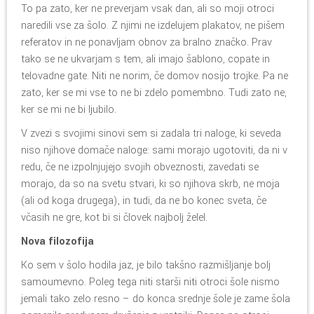
To pa zato, ker ne preverjam vsak dan, ali so moji otroci
naredili vse za šolo. Z njimi ne izdelujem plakatov, ne pišem
referatov in ne ponavljam obnov za bralno značko. Prav
tako se ne ukvarjam s tem, ali imajo šablono, copate in
telovadne gate. Niti ne norim, če domov nosijo trojke. Pa ne
zato, ker se mi vse to ne bi zdelo pomembno. Tudi zato ne,
ker se mi ne bi ljubilo.
V zvezi s svojimi sinovi sem si zadala tri naloge, ki seveda
niso njihove domače naloge: sami morajo ugotoviti, da ni v
redu, če ne izpolnjujejo svojih obveznosti, zavedati se
morajo, da so na svetu stvari, ki so njihova skrb, ne moja
(ali od koga drugega), in tudi, da ne bo konec sveta, če
včasih ne gre, kot bi si človek najbolj želel.
Nova filozofija
Ko sem v šolo hodila jaz, je bilo takšno razmišljanje bolj
samoumevno. Poleg tega niti starši niti otroci šole nismo
jemali tako zelo resno – do konca srednje šole je zame šola