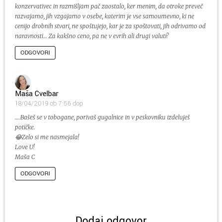
konzervativec in razmišljam pač zaostalo, ker menim, da otroke preveč
razvajamo, jih vzgajamo v osebe, katerim je vse samoumevno, ki ne
cenijo drobnih stvari, ne spoštujejo, kar je za spoštovati, jih odrivamo od
naravnosti… Za kakšno ceno, pa ne v evrih ali drugi valuti?
ODGOVORI
Maša Cvelbar
18/04/2019 ob 7:56 dop
….Bašeš se v tobogane, porivaš gugalnice in v peskovniku izdeluješ
potičke.
😂Zelo si me nasmejala!
Love U!
Maša C
ODGOVORI
Dodaj odgovor