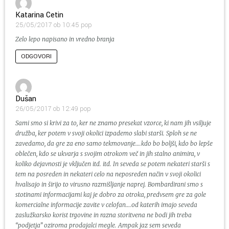
Katarina Cetin
25/05/2017 ob 10:45 pop
Zelo lepo napisano in vredno branja
ODGOVORI
Dušan
26/05/2017 ob 12:49 pop
Sami smo si krivi za to, ker ne znamo presekat vzorce, ki nam jih vsiljuje
družba, ker potem v svoji okolici izpademo slabi starši. Sploh se ne
zavedamo, da gre za eno samo tekmovanje….kdo bo boljši, kdo bo lepše
oblečen, kdo se ukvarja s svojim otrokom več in jih stalno animira, v
koliko dejavnosti je vključen itd. itd. In seveda se potem nekateri starši s
tem na posreden in nekateri celo na neposreden način v svoji okolici
hvalisajo in širijo to virusno razmišljanje naprej. Bombardirani smo s
stotinami informacijami kaj je dobro za otroka, predvsem gre za gole
komercialne informacije zavite v celofan….od katerih imajo seveda
zaslužkarsko korist trgovine in razna storitvena ne bodi jih treba
“podjetja” oziroma prodajalci megle. Ampak jaz sem seveda