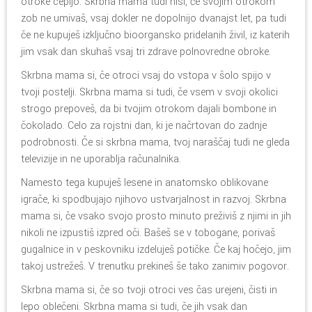
otroke cepijo. Skrbna mama tudi nisi, če svojim otrokom
zob ne umivaš, vsaj dokler ne dopolnijo dvanajst let, pa tudi
če ne kupuješ izključno bioorgansko­­ pridelanih živil, iz katerih
jim vsak dan skuhaš vsaj tri zdrave polnovredne obroke.
Skrbna mama si, če otroci vsaj do vstopa v šolo spijo v
tvoji postelji. Skrbna mama si tudi, če vsem v svoji okolici
strogo prepoveš, da bi tvojim otrokom dajali bombone in
čokolado. Celo za rojstni dan, ki je načrtovan do zadnje
podrobnosti. Če si skrbna mama, tvoj naraščaj tudi ne gleda
televizije in ne uporablja računalnika.
Namesto tega kupuješ lesene in anatomsko oblikovane
igrače, ki spodbujajo njihovo ustvarjalnost in razvoj. Skrbna
mama si, če vsako svojo prosto minuto preživiš z njimi in jih
nikoli ne izpustiš izpred oči. Bašeš se v tobogane, porivaš
gugalnice in v peskovniku izdeluješ potičke. Če kaj hočejo, jim
takoj ustrežeš. V trenutku prekineš še tako zanimiv pogovor.
Skrbna mama si, če so tvoji otroci ves čas urejeni, čisti in
lepo oblečeni. Skrbna mama si tudi, če jih vsak dan