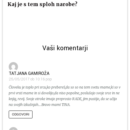
Kaj je s tem sploh narobe?
Vaši komentarji
TATJANA GAMIROŽA
25/05/2017 ob 10:16 pop
Človeku je toplo pri srcu,ko prebereš,da so so na tem svetu mame,ki so v
prvi vrsti mame in si dovolijo,da niso popolne, poslušajo svoje srce in ne
knjig, revij. Svoje otroke imajo preprosto RADE, jim pustijo, da se učijo
na svojih izkušnjah….Bravo mami TINA.
ODGOVORI