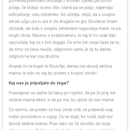
pomenila predvsem druženje z vrstniki. Danes pa otroci
jočejo, če dobijo oceno štiri, starši pa se jezijo, najemajo
inštruktorje, celo odvetnike. Od učiteljic slišiš, da s svojimi
otroki učijo ure in ure in da drugače ne gre. Dostikrat imam
občutek, da šola s svojimi zahtevami nagovarja mene, ne pa
mojih otrok. Recimo z e-redovalnico, ki naj bi mi vsak dan
sporočala, kaj se v šoli dogaja. Če smo bili svoje čase za to,
da smo se česa naučili, odgovorni sami, je za to danes
odgovorna kar vsa družina.
Ampak če ne kupiš te filozofije, danes nisi dovolj skrbna
mama. In kdo ve, kaj bo potem s tvojimi otroki!
Kaj nas je pripeljalo do tega?
Pravzaprav se začne že takoj po rojstvu. Ali pa že prej, ker
skrbna mama lahko si ali pa nisi, ko sploh še nisi mama.
Če recimo, še preden se tvoj otrok rodi, ne prebereš vsaj
meter priročnikov o vzgoji. Če ne dojiš, ko rodiš, tudi nisi
dovolj skrbna mama. Prav tako ne, če dovoliš, da tvoje