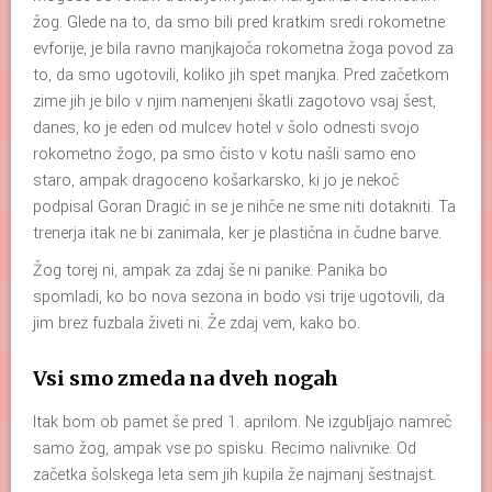
žog. Glede na to, da smo bili pred kratkim sredi rokometne
evforije, je bila ravno manjkajoča rokometna žoga povod za
to, da smo ugotovili, koliko jih spet manjka. Pred začetkom
zime jih je bilo v njim namenjeni škatli zagotovo vsaj šest,
danes, ko je eden od mulcev hotel v šolo odnesti svojo
rokometno žogo, pa smo čisto v kotu našli samo eno
staro, ampak dragoceno košarkarsko, ki jo je nekoč
podpisal Goran Dragić in se je nihče ne sme niti dotakniti. Ta
trenerja itak ne bi zanimala, ker je plastična in čudne barve.
Žog torej ni, ampak za zdaj še ni panike. Panika bo
spomladi, ko bo nova sezona in bodo vsi trije ugotovili, da
jim brez fuzbala živeti ni. Že zdaj vem, kako bo.
Vsi smo zmeda na dveh nogah
Itak bom ob pamet še pred 1. aprilom. Ne izgubljajo namreč
samo žog, ampak vse po spisku. Recimo nalivnike. Od
začetka šolskega leta sem jih kupila že najmanj šestnajst.