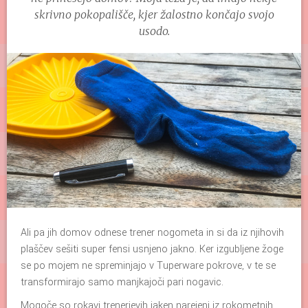
skrivno pokopališče, kjer žalostno končajo svojo
usodo.
Ali pa jih domov odnese trener nogometa in si da iz njihovih
plaščev sešiti super fensi usnjeno jakno. Ker izgubljene žoge
se po mojem ne spreminjajo v Tuperware pokrove, v te se
transformirajo samo manjkajoči pari nogavic.
Mogoče so rokavi trenerjevih jaken narejeni iz rokometnih