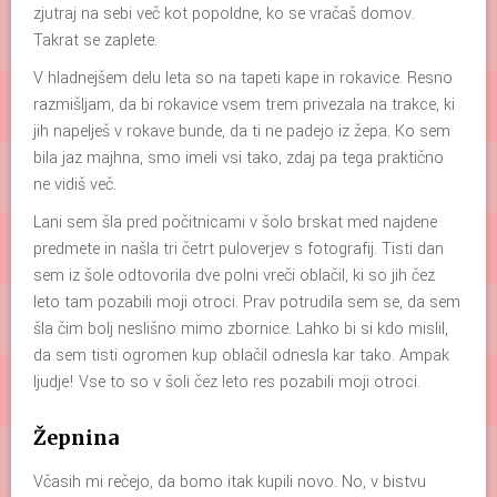
zjutraj na sebi več kot popoldne, ko se vračaš domov.
Takrat se zaplete.
V hladnejšem delu leta so na tapeti kape in rokavice. Resno
razmišljam, da bi rokavice vsem trem privezala na trakce, ki
jih napelješ v rokave bunde, da ti ne padejo iz žepa. Ko sem
bila jaz majhna, smo imeli vsi tako, zdaj pa tega praktično
ne vidiš več.
Lani sem šla pred počitnicami v šolo brskat med najdene
predmete in našla tri četrt puloverjev s fotografij. Tisti dan
sem iz šole odtovorila dve polni vreči oblačil, ki so jih čez
leto tam pozabili moji otroci. Prav potrudila sem se, da sem
šla čim bolj neslišno mimo zbornice. Lahko bi si kdo mislil,
da sem tisti ogromen kup oblačil odnesla kar tako. Ampak
ljudje! Vse to so v šoli čez leto res pozabili moji otroci.
Žepnina
Včasih mi rečejo, da bomo itak kupili novo. No, v bistvu