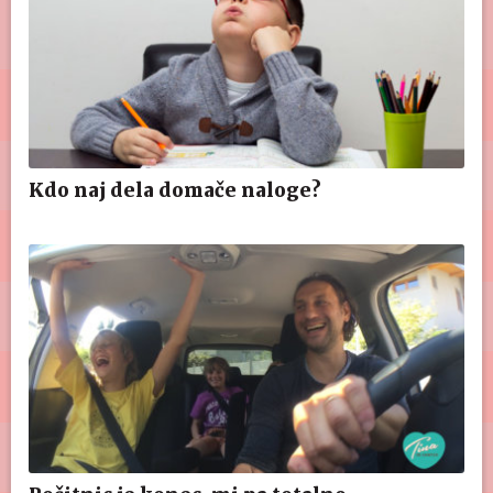
Kdo naj dela domače naloge?