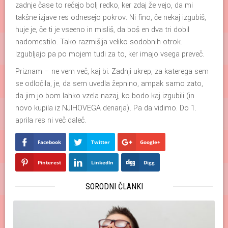
zadnje čase to rečejo bolj redko, ker zdaj že vejo, da mi
takšne izjave res odnesejo pokrov. Ni fino, če nekaj izgubiš,
huje je, če ti je vseeno in misliš, da boš en dva tri dobil
nadomestilo. Tako razmišlja veliko sodobnih otrok.
Izgubljajo pa po mojem tudi za to, ker imajo vsega preveč.
Priznam – ne vem več, kaj bi. Zadnji ukrep, za katerega sem
se odločila, je, da sem uvedla žepnino, ampak samo zato,
da jim jo bom lahko vzela nazaj, ko bodo kaj izgubili (in
novo kupila iz NJIHOVEGA denarja). Pa da vidimo. Do 1.
aprila res ni več daleč.
Facebook
Twitter
Google+
Pinterest
LinkedIn
Digg
SORODNI ČLANKI