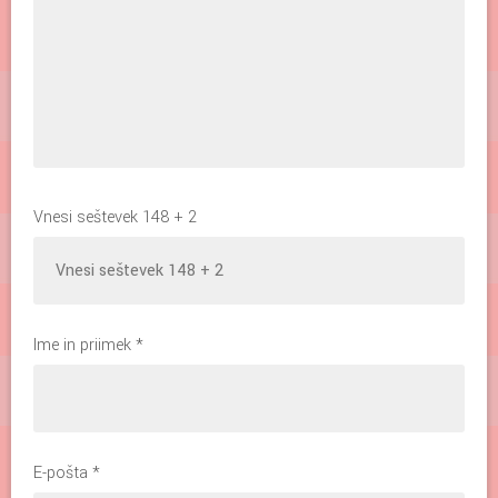
Vnesi seštevek 148 + 2
Ime in priimek
*
E-pošta
*