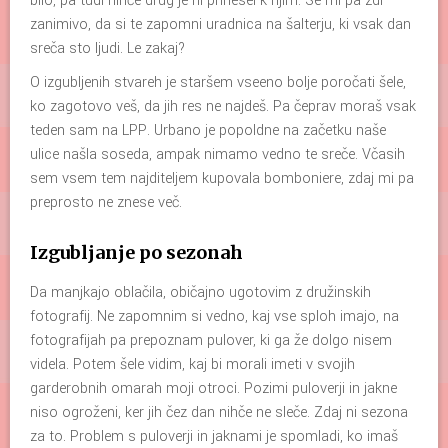
bilo, pa tudi nihče drug je ni prinesel k njim. Se mi pa zdi
zanimivo, da si te zapomni uradnica na šalterju, ki vsak dan
sreča sto ljudi. Le zakaj?
O izgubljenih stvareh je staršem vseeno bolje poročati šele,
ko zagotovo veš, da jih res ne najdeš. Pa čeprav moraš vsak
teden sam na LPP. Urbano je popoldne na začetku naše
ulice našla soseda, ampak nimamo vedno te sreče. Včasih
sem vsem tem najditeljem kupovala bomboniere, zdaj mi pa
preprosto ne znese več.
Izgubljanje po sezonah
Da manjkajo oblačila, običajno ugotovim z družinskih
fotografij. Ne zapomnim si vedno, kaj vse sploh imajo, na
fotografijah pa prepoznam pulover, ki ga že dolgo nisem
videla. Potem šele vidim, kaj bi morali imeti v svojih
garderobnih omarah moji otroci. Pozimi puloverji in jakne
niso ogroženi, ker jih čez dan nihče ne sleče. Zdaj ni sezona
za to. Problem s puloverji in jaknami je spomladi, ko imaš