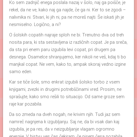
Ko sem zadnjič enega poslala nazaj v šolo, naj ga poišče, je
rekel, da ne ve, kako naj ga najde, če ga ni. Ker to se zgodi –
nalivnika ni. Stvari, ki jih ni, pa ne moreš najti. Še iskati jih je
nesmiselno. Logično, a ni?
O šolskih copatih najraje sploh ne bi. Trenutno dva od treh
nosita para, ki sta sestavljena iz različnih copat. Je pa sreča,
da sta pri enem paru izgubila levi copat, pri drugem pa
desnega. Osamelce shranjujemo, ker nikoli ne veš, kdaj ti bo
manjkal copat. Ne vem, kako to, ampak skoraj vedno izgine
samo eden.
Kar se tiče šole, smo enkrat izgubili šolsko torbo z vsem
knjigami, zvezki in drugimi potrebščinami vred. Prosim, ne
sprašujte, kako smo rešili to situacijo. Od same groze sem
raje kar pozabila.
Da so zmeda na dveh nogah, ne krivim njih. Tudi jaz sem
namreč nagnjena k izgubljanju. Saj ne, da bi vsak dan kaj
izgubila, je pa res, da v neizgubljanje vlagam ogromno
energije. V bistvu ves čas čekiram, če nisem česa pozabila.