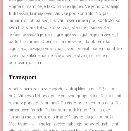
Pojma nimam, če je tako pri vseh ljudeh. Verjetno obstajajo
tudi takšni, ki imajo ves čas vse pod kontrolo. No, jaz
nimam, sploh pa svojih stvari nisem imela pod kontrolo, ko
sem bila stara toliko, kot so zdaj stari moji sinovi. Kar
hočem povedati je, da mi gre njihovo izgublanje na živce, jih
pa tudi razumem. Obenem pa me veseli, da ob tem, ko
izgubljajo, razvijajo vsaj iznajdljivost. Včasih padem na rit, ko
izvem na kakšne načine iščejo svoje stvari, še preden
ugotovim, da jih ni.
Transport
V petek sem že na vse zgodaj zjutraj klicala na LPP, ali so
našli Vitalovo Urbano, pa je prijazna gospa rekla: “Ja, a ni bil
ravno v ponedeljek pri nas? Pa čisto novo sem mu dala. Tak
simpatičen fantek! Pa kar sam hodi k nam.” Ja, ja okej.
“Urbana me zanima, a jo imate?” Jasno, da je niso našli.
Med tistimi, ki jih šoferji zvečer naberejo po avtobusih, je ni